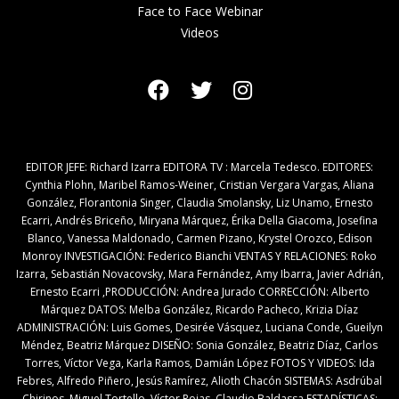
Face to Face Webinar
Videos
EDITOR JEFE: Richard Izarra EDITORA TV : Marcela Tedesco. EDITORES:
Cynthia Plohn, Maribel Ramos-Weiner, Cristian Vergara Vargas, Aliana
González, Florantonia Singer, Claudia Smolansky, Liz Unamo, Ernesto
Ecarri, Andrés Briceño, Miryana Márquez, Érika Della Giacoma, Josefina
Blanco, Vanessa Maldonado, Carmen Pizano, Krystel Orozco, Edison
Monroy INVESTIGACIÓN: Federico Bianchi VENTAS Y RELACIONES: Roko
Izarra, Sebastián Novacovsky, Mara Fernández, Amy Ibarra, Javier Adrián,
Ernesto Ecarri ,PRODUCCIÓN: Andrea Jurado CORRECCIÓN: Alberto
Márquez DATOS: Melba González, Ricardo Pacheco, Krizia Díaz
ADMINISTRACIÓN: Luis Gomes, Desirée Vásquez, Luciana Conde, Gueilyn
Méndez, Beatriz Márquez DISEÑO: Sonia González, Beatriz Díaz, Carlos
Torres, Víctor Vega, Karla Ramos, Damián López FOTOS Y VIDEOS: Ida
Febres, Alfredo Piñero, Jesús Ramírez, Alioth Chacón SISTEMAS: Asdrúbal
Chirinos ,Miguel Tortello, Víctor Rojas, Claudio Baldassa ESTADÍSTICAS: