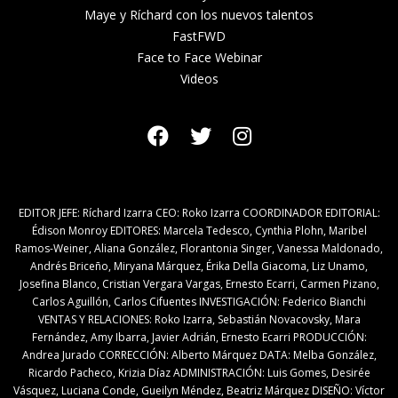
Maye y Ríchard con los nuevos talentos
FastFWD
Face to Face Webinar
Videos
EDITOR JEFE: Ríchard Izarra CEO: Roko Izarra COORDINADOR EDITORIAL:
Édison Monroy EDITORES: Marcela Tedesco, Cynthia Plohn, Maribel
Ramos-Weiner, Aliana González, Florantonia Singer, Vanessa Maldonado,
Andrés Briceño, Miryana Márquez, Érika Della Giacoma, Liz Unamo,
Josefina Blanco, Cristian Vergara Vargas, Ernesto Ecarri, Carmen Pizano,
Carlos Aguillón, Carlos Cifuentes INVESTIGACIÓN: Federico Bianchi
VENTAS Y RELACIONES: Roko Izarra, Sebastián Novacovsky, Mara
Fernández, Amy Ibarra, Javier Adrián, Ernesto Ecarri PRODUCCIÓN:
Andrea Jurado CORRECCIÓN: Alberto Márquez DATA: Melba González,
Ricardo Pacheco, Krizia Díaz ADMINISTRACIÓN: Luis Gomes, Desirée
Vásquez, Luciana Conde, Gueilyn Méndez, Beatriz Márquez DISEÑO: Víctor