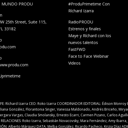
al MUNDO PRODU
#ProduPrimetime Con
Ríchard Izarra
ón
W 25th Street, Suite 115,
RadioPRODU
FL 33182
Estrenos y finales
Maye y Ríchard con los
o
nuevos talentos
rodu.com
FastFWD
Face to Face Webinar
b
Videos
/www.produ.com
primetime
EFE: Ríchard Izarra CEO: Roko Izarra COORDINADOR EDITORIAL: Édison Monroy E
liana González, Florantonia Singer, Vanessa Maldonado, Andrés Briceño, Mirya
Vergara Vargas, Claudia Smolansky, Ernesto Ecarri, Carmen Pizano, Carlos Aguil
 RELACIONES: Roko Izarra, Sebastián Novacovsky, Mara Fernández, Amy Ibarra, 
ÓN: Alberto Márquez DATA: Melba González, Ricardo Pacheco, Krizia Díaz AD