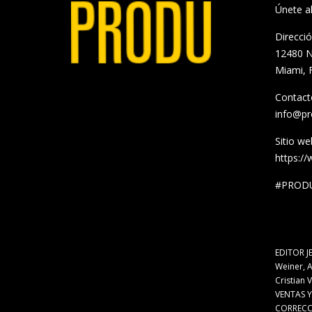
Únete 
Direcci
12480 N
Miami, 
Contact
info@p
Sitio we
https:/
#PRODU
EDITOR J
Weiner, A
Cristian 
VENTAS Y
CORRECCI