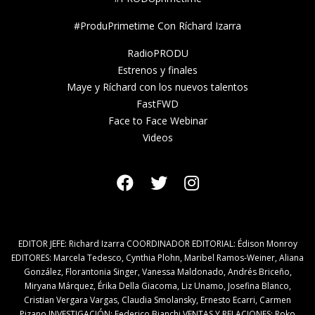
#ProduPrimetime Con Ríchard Izarra
RadioPRODU
Estrenos y finales
Maye y Ríchard con los nuevos talentos
FastFWD
Face to Face Webinar
Videos
EDITOR JEFE: Richard Izarra COORDINADOR EDITORIAL: Édison Monroy
EDITORES: Marcela Tedesco, Cynthia Plohn, Maribel Ramos-Weiner, Aliana
González, Florantonia Singer, Vanessa Maldonado, Andrés Briceño,
Miryana Márquez, Érika Della Giacoma, Liz Unamo, Josefina Blanco,
Cristian Vergara Vargas, Claudia Smolansky, Ernesto Ecarri, Carmen
Pizano INVESTIGACIÓN: Federico Bianchi VENTAS Y RELACIONES: Roko