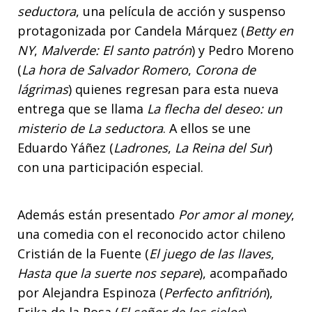
seductora
, una película de acción y suspenso
protagonizada por Candela Márquez (
Betty en
NY
,
Malverde: El santo patrón
) y Pedro Moreno
(
La hora de Salvador Romero
,
Corona de
lágrimas
) quienes regresan para esta nueva
entrega que se llama
La flecha del deseo: un
misterio de La seductora
. A ellos se une
Eduardo Yáñez (
Ladrones
,
La Reina del Sur
)
con una participación especial.
Además están presentado
Por amor al money
,
una comedia con el reconocido actor chileno
Cristián de la Fuente (
El juego de las llaves
,
Hasta que la suerte nos separe
), acompañado
por Alejandra Espinoza (
Perfecto anfitrión
),
Erika de la Rosa (
El señor de los cielos
),