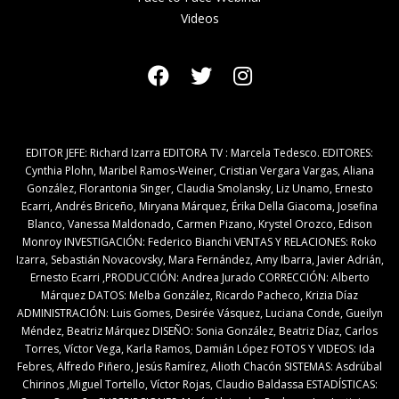
Videos
EDITOR JEFE: Richard Izarra EDITORA TV : Marcela Tedesco. EDITORES:
Cynthia Plohn, Maribel Ramos-Weiner, Cristian Vergara Vargas, Aliana
González, Florantonia Singer, Claudia Smolansky, Liz Unamo, Ernesto
Ecarri, Andrés Briceño, Miryana Márquez, Érika Della Giacoma, Josefina
Blanco, Vanessa Maldonado, Carmen Pizano, Krystel Orozco, Edison
Monroy INVESTIGACIÓN: Federico Bianchi VENTAS Y RELACIONES: Roko
Izarra, Sebastián Novacovsky, Mara Fernández, Amy Ibarra, Javier Adrián,
Ernesto Ecarri ,PRODUCCIÓN: Andrea Jurado CORRECCIÓN: Alberto
Márquez DATOS: Melba González, Ricardo Pacheco, Krizia Díaz
ADMINISTRACIÓN: Luis Gomes, Desirée Vásquez, Luciana Conde, Gueilyn
Méndez, Beatriz Márquez DISEÑO: Sonia González, Beatriz Díaz, Carlos
Torres, Víctor Vega, Karla Ramos, Damián López FOTOS Y VIDEOS: Ida
Febres, Alfredo Piñero, Jesús Ramírez, Alioth Chacón SISTEMAS: Asdrúbal
Chirinos ,Miguel Tortello, Víctor Rojas, Claudio Baldassa ESTADÍSTICAS: