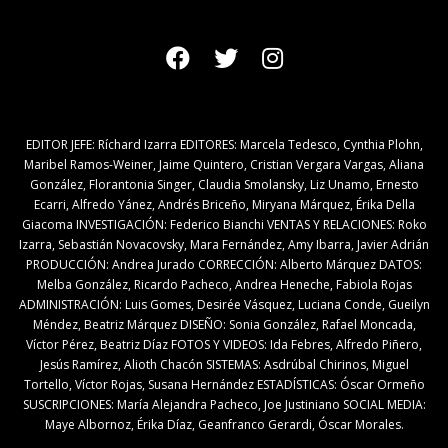
EDITOR JEFE: Ríchard Izarra EDITORES: Marcela Tedesco, Cynthia Plohn,
Maribel Ramos-Weiner, Jaime Quintero, Cristian Vergara Vargas, Aliana
González, Florantonia Singer, Claudia Smolansky, Liz Unamo, Ernesto
Ecarri, Alfredo Yánez, Andrés Briceño, Miryana Márquez, Érika Della
Giacoma INVESTIGACIÓN: Federico Bianchi VENTAS Y RELACIONES: Roko
Izarra, Sebastián Novacovsky, Mara Fernández, Amy Ibarra, Javier Adrián
PRODUCCIÓN: Andrea Jurado CORRECCIÓN: Alberto Márquez DATOS:
Melba González, Ricardo Pacheco, Andrea Heneche, Fabiola Rojas
ADMINISTRACIÓN: Luis Gomes, Desirée Vásquez, Luciana Conde, Gueilyn
Méndez, Beatriz Márquez DISEÑO: Sonia González, Rafael Moncada,
Víctor Pérez, Beatriz Díaz FOTOS Y VIDEOS: Ida Febres, Alfredo Piñero,
Jesús Ramírez, Alioth Chacón SISTEMAS: Asdrúbal Chirinos, Miguel
Tortello, Víctor Rojas, Susana Hernández ESTADÍSTICAS: Óscar Ormeño
SUSCRIPCIONES: María Alejandra Pacheco, Joe Justiniano SOCIAL MEDIA:
Maye Albornoz, Érika Díaz, Geanfranco Gerardi, Óscar Morales.