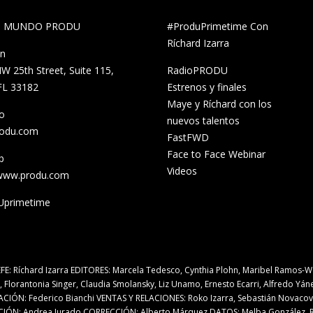
al MUNDO PRODU
#ProduPrimetime Con
Ríchard Izarra
ón
W 25th Street, Suite 115,
RadioPRODU
FL 33182
Estrenos y finales
Maye y Ríchard con los
o
nuevos talentos
rodu.com
FastFWD
Face to Face Webinar
b
Videos
/www.produ.com
primetime
FE: Ríchard Izarra EDITORES: Marcela Tedesco, Cynthia Plohn, Maribel Ramos-Wei
 Florantonia Singer, Claudia Smolansky, Liz Unamo, Ernesto Ecarri, Alfredo Yá
CIÓN: Federico Bianchi VENTAS Y RELACIONES: Roko Izarra, Sebastián Novacovs
ÓN: Andrea Jurado CORRECCIÓN: Alberto Márquez DATOS: Melba González, Ri