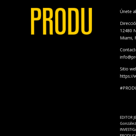
Únete 
Direcci
12480 N
Miami, 
Contact
info@p
Sitio we
https:/
#PRODU
EDITOR JE
González,
INVESTIGA
PRODUCCI