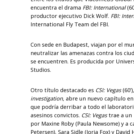
encuentra el drama
FBI: International
(6
productor ejecutivo Dick Wolf.
FBI: Inte
International Fly Team del FBI.
Con sede en Budapest, viajan por el mun
neutralizar las amenazas contra los ci
se encuentren. Es producida por Univers
Studios.
Otro título destacado es
CSI: Vegas
(60’)
investigation
, abre un nuevo capítulo e
que podría derribar a todo el laboratorio
asesinos convictos.
CSI: Vegas
trae a un 
por Maxine Roby (Paula Newsome) y a c
Petersen), Sara Sidle (Jorja Fox) y Davi