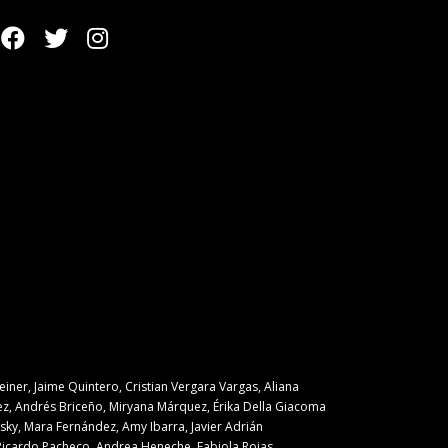
ner, Jaime Quintero, Cristian Vergara Vargas, Aliana
nez, Andrés Briceño, Miryana Márquez, Érika Della Giacoma
ky, Mara Fernández, Amy Ibarra, Javier Adrián
cardo Pacheco, Andrea Heneche, Fabiola Rojas