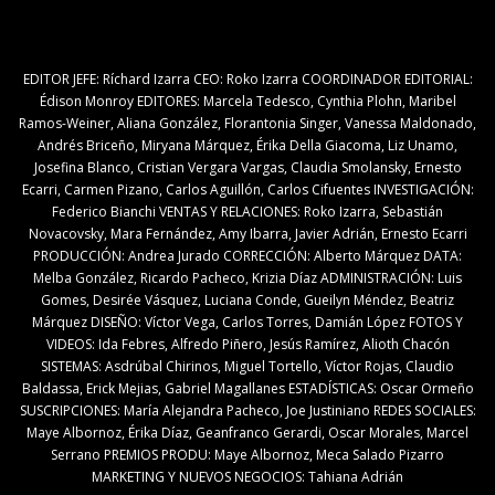
EDITOR JEFE: Ríchard Izarra CEO: Roko Izarra COORDINADOR EDITORIAL:
Édison Monroy EDITORES: Marcela Tedesco, Cynthia Plohn, Maribel
Ramos-Weiner, Aliana González, Florantonia Singer, Vanessa Maldonado,
Andrés Briceño, Miryana Márquez, Érika Della Giacoma, Liz Unamo,
Josefina Blanco, Cristian Vergara Vargas, Claudia Smolansky, Ernesto
Ecarri, Carmen Pizano, Carlos Aguillón, Carlos Cifuentes INVESTIGACIÓN:
Federico Bianchi VENTAS Y RELACIONES: Roko Izarra, Sebastián
Novacovsky, Mara Fernández, Amy Ibarra, Javier Adrián, Ernesto Ecarri
PRODUCCIÓN: Andrea Jurado CORRECCIÓN: Alberto Márquez DATA:
Melba González, Ricardo Pacheco, Krizia Díaz ADMINISTRACIÓN: Luis
Gomes, Desirée Vásquez, Luciana Conde, Gueilyn Méndez, Beatriz
Márquez DISEÑO: Víctor Vega, Carlos Torres, Damián López FOTOS Y
VIDEOS: Ida Febres, Alfredo Piñero, Jesús Ramírez, Alioth Chacón
SISTEMAS: Asdrúbal Chirinos, Miguel Tortello, Víctor Rojas, Claudio
Baldassa, Erick Mejias, Gabriel Magallanes ESTADÍSTICAS: Oscar Ormeño
SUSCRIPCIONES: María Alejandra Pacheco, Joe Justiniano REDES SOCIALES:
Maye Albornoz, Érika Díaz, Geanfranco Gerardi, Oscar Morales, Marcel
Serrano PREMIOS PRODU: Maye Albornoz, Meca Salado Pizarro
MARKETING Y NUEVOS NEGOCIOS: Tahiana Adrián