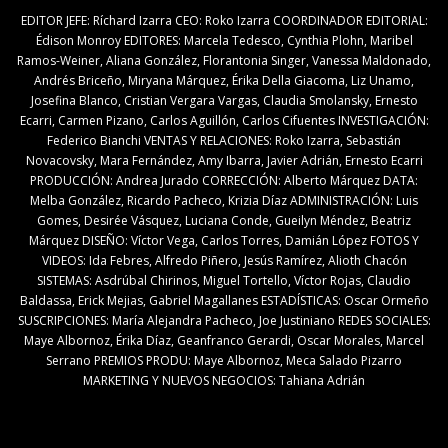
EDITOR JEFE: Ríchard Izarra CEO: Roko Izarra COORDINADOR EDITORIAL:
Édison Monroy EDITORES: Marcela Tedesco, Cynthia Plohn, Maribel
Ramos-Weiner, Aliana González, Florantonia Singer, Vanessa Maldonado,
Andrés Briceño, Miryana Márquez, Érika Della Giacoma, Liz Unamo,
Josefina Blanco, Cristian Vergara Vargas, Claudia Smolansky, Ernesto
Ecarri, Carmen Pizano, Carlos Aguillón, Carlos Cifuentes INVESTIGACIÓN:
Federico Bianchi VENTAS Y RELACIONES: Roko Izarra, Sebastián
Novacovsky, Mara Fernández, Amy Ibarra, Javier Adrián, Ernesto Ecarri
PRODUCCIÓN: Andrea Jurado CORRECCIÓN: Alberto Márquez DATA:
Melba González, Ricardo Pacheco, Krizia Díaz ADMINISTRACIÓN: Luis
Gomes, Desirée Vásquez, Luciana Conde, Gueilyn Méndez, Beatriz
Márquez DISEÑO: Víctor Vega, Carlos Torres, Damián López FOTOS Y
VIDEOS: Ida Febres, Alfredo Piñero, Jesús Ramírez, Alioth Chacón
SISTEMAS: Asdrúbal Chirinos, Miguel Tortello, Víctor Rojas, Claudio
Baldassa, Erick Mejias, Gabriel Magallanes ESTADÍSTICAS: Oscar Ormeño
SUSCRIPCIONES: María Alejandra Pacheco, Joe Justiniano REDES SOCIALES:
Maye Albornoz, Érika Díaz, Geanfranco Gerardi, Oscar Morales, Marcel
Serrano PREMIOS PRODU: Maye Albornoz, Meca Salado Pizarro
MARKETING Y NUEVOS NEGOCIOS: Tahiana Adrián