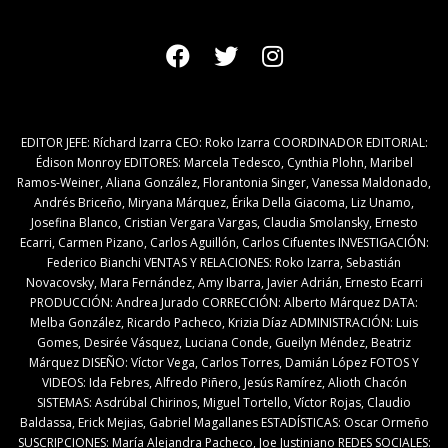
EDITOR JEFE: Ríchard Izarra CEO: Roko Izarra COORDINADOR EDITORIAL:
Édison Monroy EDITORES: Marcela Tedesco, Cynthia Plohn, Maribel
Ramos-Weiner, Aliana González, Florantonia Singer, Vanessa Maldonado,
Andrés Briceño, Miryana Márquez, Érika Della Giacoma, Liz Unamo,
Josefina Blanco, Cristian Vergara Vargas, Claudia Smolansky, Ernesto
Ecarri, Carmen Pizano, Carlos Aguillón, Carlos Cifuentes INVESTIGACIÓN:
Federico Bianchi VENTAS Y RELACIONES: Roko Izarra, Sebastián
Novacovsky, Mara Fernández, Amy Ibarra, Javier Adrián, Ernesto Ecarri
PRODUCCIÓN: Andrea Jurado CORRECCIÓN: Alberto Márquez DATA:
Melba González, Ricardo Pacheco, Krizia Díaz ADMINISTRACIÓN: Luis
Gomes, Desirée Vásquez, Luciana Conde, Gueilyn Méndez, Beatriz
Márquez DISEÑO: Víctor Vega, Carlos Torres, Damián López FOTOS Y
VIDEOS: Ida Febres, Alfredo Piñero, Jesús Ramírez, Alioth Chacón
SISTEMAS: Asdrúbal Chirinos, Miguel Tortello, Víctor Rojas, Claudio
Baldassa, Erick Mejias, Gabriel Magallanes ESTADÍSTICAS: Oscar Ormeño
SUSCRIPCIONES: María Alejandra Pacheco, Joe Justiniano REDES SOCIALES: