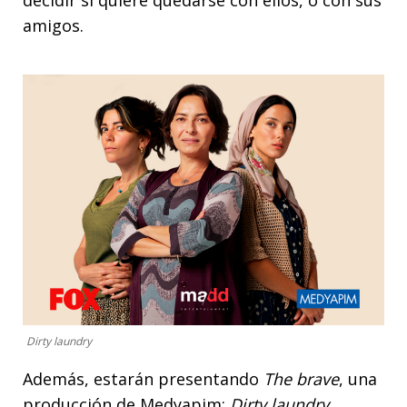
amigos.
Dirty laundry
Además, estarán presentando
The brave
, una
producción de Medyapim;
Dirty laundry
,