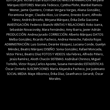
EDITOR JEFE: Ríchard Izarra EDITORA DE NIÑOS & ANIMACIÓN: Miryana
Márquez EDITORES: Marcela Tedesco, Cynthia Plohn, Maribel Ramos-
Weiner, Jaime Quintero, Cristian Vergara Vargas, Aliana González,
Florantonia Singer, Claudia Alizo, Liz Unamo, Ernesto Ecarri, Alfredo
Yánez, Andrés Briceño, Miryana Márquez, Érika Della Giacoma
INVESTIGACIÓN: Federico Bianchi VENTAS Y RELACIONES: Roko Izarra,
Sebastián Novacovsky, Mara Fernández, Amy Ibarra, Javier Adrián
PRODUCCIÓN: Andrea Jurado CORRECCIÓN: Alberto Márquez DATOS:
Melba González, Ricardo Pacheco, Andrea Heneche, Fabiola Rojas
ADMINISTRACIÓN: Luis Gomes, Desirée Vásquez, Luciana Conde, Gueilyn
Méndez, Beatriz Márquez DISEÑO: Sonia González, Rafael Moncada,
Víctor Pérez, Beatriz Díaz FOTOS Y VIDEOS: Ida Febres, Alfredo Piñero,
Jesús Ramírez, Alioth Chacón SISTEMAS: Asdrúbal Chirinos, Miguel
Tortello, Víctor Rojas,Carlos Aponte, Susana Hernández ESTADÍSTICAS:
Óscar Ormeño SUSCRIPCIONES: María Alejandra Pacheco, Joe Justiniano
SOCIAL MEDIA: Maye Albornoz, Érika Díaz, Geanfranco Gerardi, Óscar
Morales.