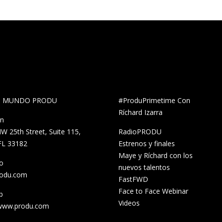
al MUNDO PRODU
#ProduPrimetime Con
Ríchard Izarra
ón
W 25th Street, Suite 115,
RadioPRODU
FL 33182
Estrenos y finales
Maye y Ríchard con los
o
nuevos talentos
rodu.com
FastFWD
Face to Face Webinar
b
Videos
/www.produ.com