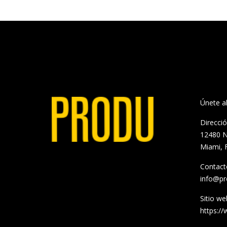
Únete 
Direcci
12480 N
Miami, 
Contact
info@p
Sitio we
https:/