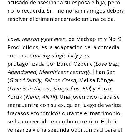
acusado de asesinar a su esposa e hija, pero
no lo recuerda. Sin memoria ni amigos deberá
resolver el crimen encerrado en una celda.
Love, reason y get even
, de Medyapim y No: 9
Productions, es la adaptación de la comedia
coreana
Cunning single lady
y es
protagonizada por Burcu Özberk (
Love trap,
Abandoned, Magnificent century
), İlhan Şen
(
Grand family, Falcon Crest
), Melisa Döngel
(
Love is in the air, Story of us, Elif
) y Burak
Yörük (
Nehir, 4N1K
). Una joven divorciada se
reencuentra con su ex, quien luego de varios
fracasos económicos durante el matrimonio,
se ha convertido en un hombre rico. Habrá
venganza y una segunda oportunidad para el