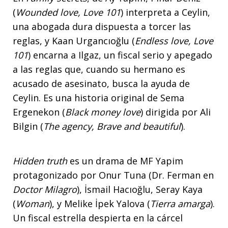
(
Wounded love, Love 101
) interpreta a Ceylin,
una abogada dura dispuesta a torcer las
reglas, y Kaan Urgancıoğlu (
Endless love, Love
101
) encarna a Ilgaz, un fiscal serio y apegado
a las reglas que, cuando su hermano es
acusado de asesinato, busca la ayuda de
Ceylin. Es una historia original de Sema
Ergenekon (
Black money love
) dirigida por Ali
Bilgin (
The agency, Brave and beautiful
).
Hidden truth
es un drama de MF Yapim
protagonizado por Onur Tuna (Dr. Ferman en
Doctor Milagro
), İsmail Hacıoğlu, Seray Kaya
(
Woman
), y Melike İpek Yalova (
Tierra amarga
).
Un fiscal estrella despierta en la cárcel