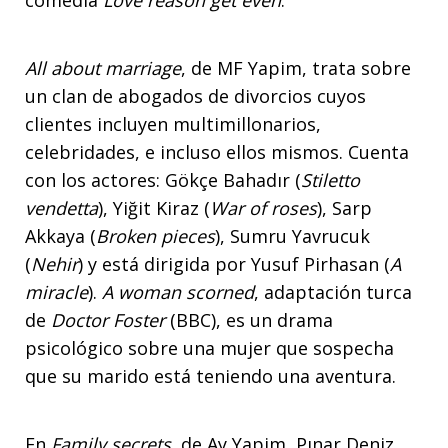
comedia
Love reason get even
.
All about marriage
, de MF Yapim, trata sobre
un clan de abogados de divorcios cuyos
clientes incluyen multimillonarios,
celebridades, e incluso ellos mismos. Cuenta
con los actores: Gökçe Bahadır (
Stiletto
vendetta
), Yiğit Kiraz (
War of roses
), Sarp
Akkaya (
Broken pieces
), Sumru Yavrucuk
(
Nehir
) y está dirigida por Yusuf Pirhasan (
A
miracle
).
A woman scorned
, adaptación turca
de
Doctor Foster
(BBC), es un drama
psicológico sobre una mujer que sospecha
que su marido está teniendo una aventura.
En
Family secrets
, de Ay Yapim, Pınar Deniz