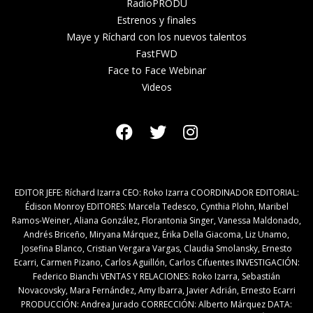
RadioPRODU
Estrenos y finales
Maye y Ríchard con los nuevos talentos
FastFWD
Face to Face Webinar
Videos
EDITOR JEFE: Ríchard Izarra CEO: Roko Izarra COORDINADOR EDITORIAL:
Édison Monroy EDITORES: Marcela Tedesco, Cynthia Plohn, Maribel
Ramos-Weiner, Aliana González, Florantonia Singer, Vanessa Maldonado,
Andrés Briceño, Miryana Márquez, Érika Della Giacoma, Liz Unamo,
Josefina Blanco, Cristian Vergara Vargas, Claudia Smolansky, Ernesto
Ecarri, Carmen Pizano, Carlos Aguillón, Carlos Cifuentes INVESTIGACIÓN:
Federico Bianchi VENTAS Y RELACIONES: Roko Izarra, Sebastián
Novacovsky, Mara Fernández, Amy Ibarra, Javier Adrián, Ernesto Ecarri
PRODUCCIÓN: Andrea Jurado CORRECCIÓN: Alberto Márquez DATA: