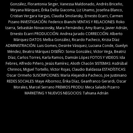
González, Florantonia Singer, Vanessa Maldonado, Andrés Briceño,
Miryana Márquez, Érika Della Giacoma, Liz Unamo, Josefina Blanco,
Cristian Vergara Vargas, Claudia Smolansky, Ernesto Ecarri, Carmen
Pizano INVESTIGACIÓN: Federico Bianchi VENTAS Y RELACIONES: Roko
Izarra, Sebastián Novacovsky, Mara Fernández, Amy Ibarra, Javier Adrián,
Ernesto Ecarri PRODUCCIÓN: Andrea Jurado CORRECCIÓN: Alberto
Márquez DATOS: Melba González, Ricardo Pacheco, Krizia Díaz
ADMINISTRACIÓN: Luis Gomes, Desirée Vásquez, Luciana Conde, Gueilyn
Méndez, Beatriz Márquez DISEÑO: Sonia González, Víctor Vega, Beatriz
Díaz, Carlos Torres, Karla Ramos, Damián López FOTOS Y VIDEOS: Ida
Febres, Alfredo Piñero, Jesús Ramírez, Alioth Chacón SISTEMAS: Asdrúbal
Chirinos, Miguel Tortello, Víctor Rojas, Claudio Baldassa ESTADÍSTICAS:
Oscar Ormeño SUSCRIPCIONES: María Alejandra Pacheco, Joe Justiniano
REDES SOCIALES: Maye Albornoz, Érika Díaz, Geanfranco Gerardi, Oscar
Morales, Marcel Serrano PREMIOS PRODU: Meca Salado Pizarro
MARKETING Y NUEVOS NEGOCIOS: Tahiana Adrián