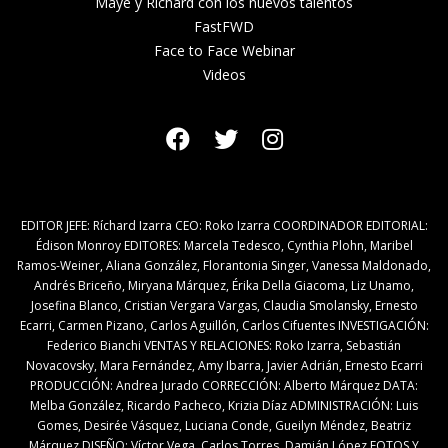
Maye y Ríchard con los nuevos talentos
FastFWD
Face to Face Webinar
Videos
EDITOR JEFE: Ríchard Izarra CEO: Roko Izarra COORDINADOR EDITORIAL:
Édison Monroy EDITORES: Marcela Tedesco, Cynthia Plohn, Maribel
Ramos-Weiner, Aliana González, Florantonia Singer, Vanessa Maldonado,
Andrés Briceño, Miryana Márquez, Érika Della Giacoma, Liz Unamo,
Josefina Blanco, Cristian Vergara Vargas, Claudia Smolansky, Ernesto
Ecarri, Carmen Pizano, Carlos Aguillón, Carlos Cifuentes INVESTIGACIÓN:
Federico Bianchi VENTAS Y RELACIONES: Roko Izarra, Sebastián
Novacovsky, Mara Fernández, Amy Ibarra, Javier Adrián, Ernesto Ecarri
PRODUCCIÓN: Andrea Jurado CORRECCIÓN: Alberto Márquez DATA:
Melba González, Ricardo Pacheco, Krizia Díaz ADMINISTRACIÓN: Luis
Gomes, Desirée Vásquez, Luciana Conde, Gueilyn Méndez, Beatriz
Márquez DISEÑO: Víctor Vega, Carlos Torres, Damián López FOTOS Y