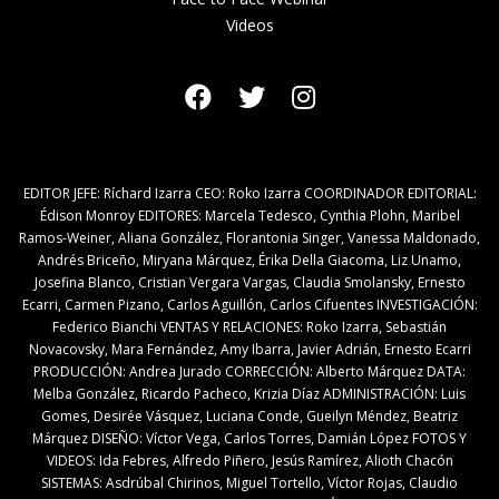
Videos
EDITOR JEFE: Ríchard Izarra CEO: Roko Izarra COORDINADOR EDITORIAL:
Édison Monroy EDITORES: Marcela Tedesco, Cynthia Plohn, Maribel
Ramos-Weiner, Aliana González, Florantonia Singer, Vanessa Maldonado,
Andrés Briceño, Miryana Márquez, Érika Della Giacoma, Liz Unamo,
Josefina Blanco, Cristian Vergara Vargas, Claudia Smolansky, Ernesto
Ecarri, Carmen Pizano, Carlos Aguillón, Carlos Cifuentes INVESTIGACIÓN:
Federico Bianchi VENTAS Y RELACIONES: Roko Izarra, Sebastián
Novacovsky, Mara Fernández, Amy Ibarra, Javier Adrián, Ernesto Ecarri
PRODUCCIÓN: Andrea Jurado CORRECCIÓN: Alberto Márquez DATA:
Melba González, Ricardo Pacheco, Krizia Díaz ADMINISTRACIÓN: Luis
Gomes, Desirée Vásquez, Luciana Conde, Gueilyn Méndez, Beatriz
Márquez DISEÑO: Víctor Vega, Carlos Torres, Damián López FOTOS Y
VIDEOS: Ida Febres, Alfredo Piñero, Jesús Ramírez, Alioth Chacón
SISTEMAS: Asdrúbal Chirinos, Miguel Tortello, Víctor Rojas, Claudio