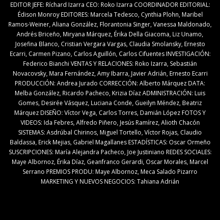
EDITOR JEFE: Ríchard Izarra CEO: Roko Izarra COORDINADOR EDITORIAL:
Édison Monroy EDITORES: Marcela Tedesco, Cynthia Plohn, Maribel
Ramos-Weiner, Aliana González, Florantonia Singer, Vanessa Maldonado,
Andrés Briceño, Miryana Márquez, Érika Della Giacoma, Liz Unamo,
Josefina Blanco, Cristian Vergara Vargas, Claudia Smolansky, Ernesto
Ecarri, Carmen Pizano, Carlos Aguillón, Carlos Cifuentes INVESTIGACIÓN:
Federico Bianchi VENTAS Y RELACIONES: Roko Izarra, Sebastián
Novacovsky, Mara Fernández, Amy Ibarra, Javier Adrián, Ernesto Ecarri
PRODUCCIÓN: Andrea Jurado CORRECCIÓN: Alberto Márquez DATA:
Melba González, Ricardo Pacheco, Krizia Díaz ADMINISTRACIÓN: Luis
Gomes, Desirée Vásquez, Luciana Conde, Gueilyn Méndez, Beatriz
Márquez DISEÑO: Víctor Vega, Carlos Torres, Damián López FOTOS Y
VIDEOS: Ida Febres, Alfredo Piñero, Jesús Ramírez, Alioth Chacón
SISTEMAS: Asdrúbal Chirinos, Miguel Tortello, Víctor Rojas, Claudio
Baldassa, Erick Mejias, Gabriel Magallanes ESTADÍSTICAS: Oscar Ormeño
SUSCRIPCIONES: María Alejandra Pacheco, Joe Justiniano REDES SOCIALES:
Maye Albornoz, Érika Díaz, Geanfranco Gerardi, Oscar Morales, Marcel
Serrano PREMIOS PRODU: Maye Albornoz, Meca Salado Pizarro
MARKETING Y NUEVOS NEGOCIOS: Tahiana Adrián