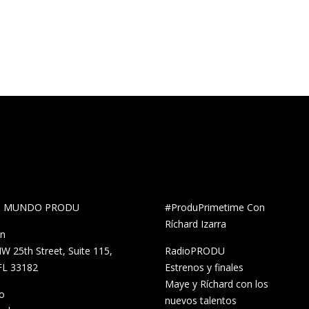
al MUNDO PRODU
#ProduPrimetime Con
Ríchard Izarra
ón
W 25th Street, Suite 115,
RadioPRODU
FL 33182
Estrenos y finales
Maye y Ríchard con los
o
nuevos talentos