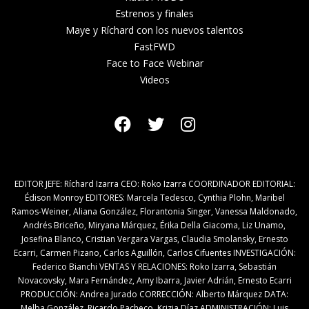
Estrenos y finales
Maye y Ríchard con los nuevos talentos
FastFWD
Face to Face Webinar
Videos
EDITOR JEFE: Ríchard Izarra CEO: Roko Izarra COORDINADOR EDITORIAL:
Édison Monroy EDITORES: Marcela Tedesco, Cynthia Plohn, Maribel
Ramos-Weiner, Aliana González, Florantonia Singer, Vanessa Maldonado,
Andrés Briceño, Miryana Márquez, Érika Della Giacoma, Liz Unamo,
Josefina Blanco, Cristian Vergara Vargas, Claudia Smolansky, Ernesto
Ecarri, Carmen Pizano, Carlos Aguillón, Carlos Cifuentes INVESTIGACIÓN:
Federico Bianchi VENTAS Y RELACIONES: Roko Izarra, Sebastián
Novacovsky, Mara Fernández, Amy Ibarra, Javier Adrián, Ernesto Ecarri
PRODUCCIÓN: Andrea Jurado CORRECCIÓN: Alberto Márquez DATA:
Melba González, Ricardo Pacheco, Krizia Díaz ADMINISTRACIÓN: Luis